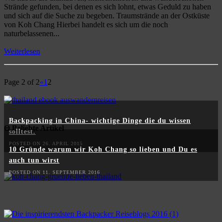
Strände gefunden, bei denen es sich lohnt, etwas Geduld zu haben
und sich auf die Suche zu begeben. Traumstrände an der Ostküste
von Koh Chang Hierbei handelt es sich um die noch
naturbelassenen...
Weiterlesen
Page 2 of 2
«
1
2
Backpacking in China- wichtige Dinge die du wissen
Θ Beliebte Artikel
solltest.
POSTED ON 26. APRIL 2015
10 Gründe warum wir Koh Chang so lieben und Du es
auch tun wirst
POSTED ON 11. SEPTEMBER 2016