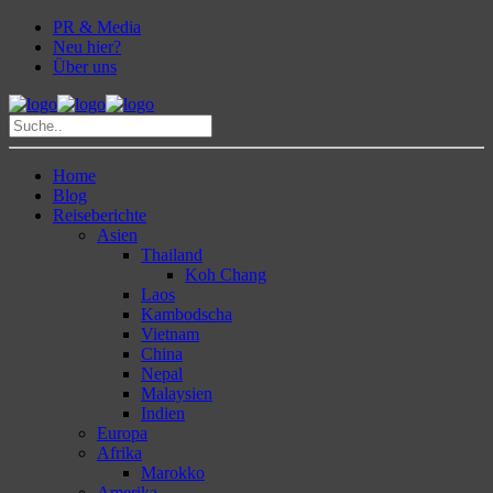
PR & Media
Neu hier?
Über uns
Home
Blog
Reiseberichte
Asien
Thailand
Koh Chang
Laos
Kambodscha
Vietnam
China
Nepal
Malaysien
Indien
Europa
Afrika
Marokko
Amerika