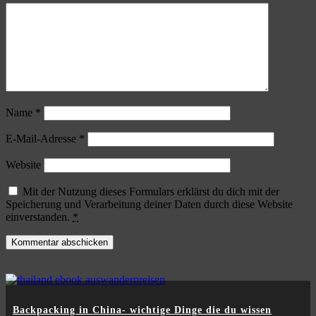
Name
*
E-Mail-Adresse
*
Website
Mit der Nutzung dieses Formulars erklärst du dich mit der
Speicherung und Verarbeitung deiner Daten durch diese Website
einverstanden.
*
Backpacking in China- wichtige Dinge die du wissen