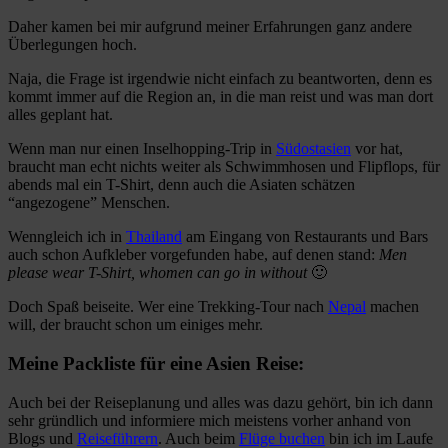
Daher kamen bei mir aufgrund meiner Erfahrungen ganz andere
Überlegungen hoch.
Naja, die Frage ist irgendwie nicht einfach zu beantworten, denn es
kommt immer auf die Region an, in die man reist und was man dort
alles geplant hat.
Wenn man nur einen Inselhopping-Trip in
Südostasien
vor hat,
braucht man echt nichts weiter als Schwimmhosen und Flipflops, für
abends mal ein T-Shirt, denn auch die Asiaten schätzen
“angezogene” Menschen.
Wenngleich ich in
Thailand
am Eingang von Restaurants und Bars
auch schon Aufkleber vorgefunden habe, auf denen stand:
Men
please wear T-Shirt, whomen can go in without
🙂
Doch Spaß beiseite. Wer eine Trekking-Tour nach
Nepal
machen
will, der braucht schon um einiges mehr.
Meine Packliste für eine Asien Reise:
Auch bei der Reiseplanung und alles was dazu gehört, bin ich dann
sehr gründlich und informiere mich meistens vorher anhand von
Blogs und
Reiseführern
. Auch beim
Flüge buchen
bin ich im Laufe