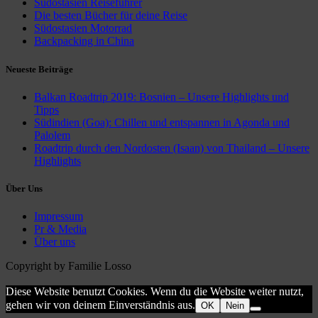
Südostasien Reiseführer
Die besten Bücher für deine Reise
Südostasien Motorrad
Backpacking in China
Neueste Beiträge
Balkan Roadtrip 2019: Bosnien – Unsere Highlights und
Tipps
Südindien (Goa): Chillen und entspannen in Agonda und
Palolem
Roadtrip durch den Nordosten (Isaan) von Thailand – Unsere
Highlights
Über Uns
Impressum
Pr & Media
Über uns
Copyright by Familie Losso
Diese Website benutzt Cookies. Wenn du die Website weiter nutzt,
gehen wir von deinem Einverständnis aus.
OK
Nein