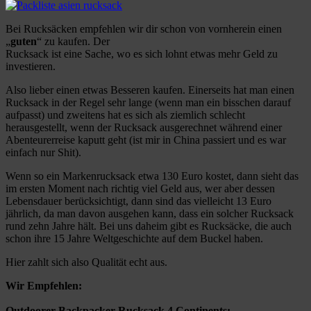
Bei Rucksäcken empfehlen wir dir schon von vornherein einen
„
guten
“ zu kaufen. Der
Rucksack ist eine Sache, wo es sich lohnt etwas mehr Geld zu
investieren.
Also lieber einen etwas Besseren kaufen. Einerseits hat man einen
Rucksack in der Regel sehr lange (wenn man ein bisschen darauf
aufpasst) und zweitens hat es sich als ziemlich schlecht
herausgestellt, wenn der Rucksack ausgerechnet während einer
Abenteurerreise kaputt geht (ist mir in China passiert und es war
einfach nur Shit).
Wenn so ein Markenrucksack etwa 130 Euro kostet, dann sieht das
im ersten Moment nach richtig viel Geld aus, wer aber dessen
Lebensdauer berücksichtigt, dann sind das vielleicht 13 Euro
jährlich, da man davon ausgehen kann, dass ein solcher Rucksack
rund zehn Jahre hält. Bei uns daheim gibt es Rucksäcke, die auch
schon ihre 15 Jahre Weltgeschichte auf dem Buckel haben.
Hier zahlt sich also Qualität echt aus.
Wir Empfehlen:
Outdoorer Backpacker Rucksack 4 Continents: