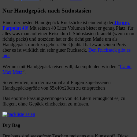
Nur Handgepäck nach Südostasien
Einer der besten Handgepäck Rucksäcke ist eindeutig der
Osprey
Farpoint 40!
Mit seinen 40 Liter Volumen bietet er genug Platz, für
alles was man auf einer Reise durch Südostasien braucht (wenn man
richtig packt) und trotzdem hat er die richtigen Maße um als
Handgepäck durch zu gehen. Die Qualität hat zwar seinen Preis
aber es ist wirklich ein sehr guter Rucksack.
Den Rucksack gibt es
hier
Wer nur mit Handgepäck reisen will, da empfehlen wir den “
Cabin
Max Metz
“.
So entworfen, um der maximal auf Flügen zugelassenen
Handgepäcksgröße von 55x40x20cm zu entsprechen
Das enorme Fassungsvermögen von 44 Litern ermöglicht es, zu
fliegen, ohne Gepäck einchecken zu müssen.
Dry Bag
Dry bags sind wassefeste Taschen meistens aus Kunststoff. Diese