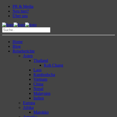
PR & Media
Neu hier?
Über uns
Home
Blog
Reiseberichte
Asien
Thailand
Koh Chang
Laos
Kambodscha
Vietnam
China
Nepal
Malaysien
Indien
Europa
Afrika
Marokko
Amerika