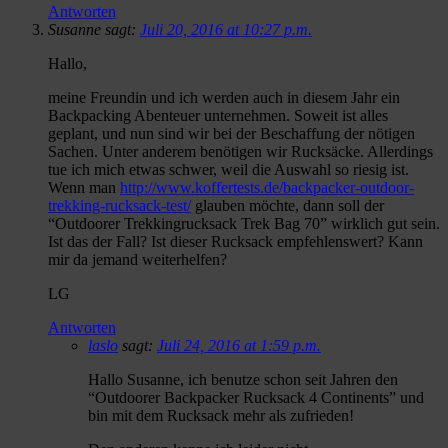
Antworten
Susanne sagt:
Juli 20, 2016 at 10:27 p.m.
Hallo,
meine Freundin und ich werden auch in diesem Jahr ein
Backpacking Abenteuer unternehmen. Soweit ist alles
geplant, und nun sind wir bei der Beschaffung der nötigen
Sachen. Unter anderem benötigen wir Rucksäcke. Allerdings
tue ich mich etwas schwer, weil die Auswahl so riesig ist.
Wenn man
http://www.koffertests.de/backpacker-outdoor-
trekking-rucksack-test/
glauben möchte, dann soll der
“Outdoorer Trekkingrucksack Trek Bag 70” wirklich gut sein.
Ist das der Fall? Ist dieser Rucksack empfehlenswert? Kann
mir da jemand weiterhelfen?
LG
Antworten
laslo
sagt:
Juli 24, 2016 at 1:59 p.m.
Hallo Susanne, ich benutze schon seit Jahren den
“Outdoorer Backpacker Rucksack 4 Continents” und
bin mit dem Rucksack mehr als zufrieden!