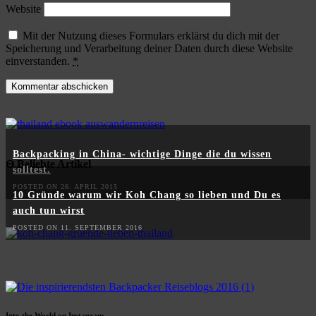
Website
Mit der Nutzung dieses Formulars erklärst du dich mit der
Speicherung und Verarbeitung deiner Daten durch diese Website
einverstanden.
*
Backpacking in China- wichtige Dinge die du wissen
Θ Beliebte Artikel
solltest.
POSTED ON 26. APRIL 2015
10 Gründe warum wir Koh Chang so lieben und Du es
auch tun wirst
POSTED ON 11. SEPTEMBER 2016
Into the World on Instagram