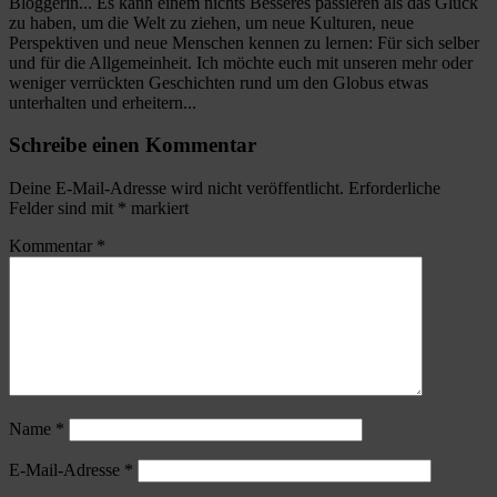
Bloggerin... Es kann einem nichts Besseres passieren als das Glück
zu haben, um die Welt zu ziehen, um neue Kulturen, neue
Perspektiven und neue Menschen kennen zu lernen: Für sich selber
und für die Allgemeinheit. Ich möchte euch mit unseren mehr oder
weniger verrückten Geschichten rund um den Globus etwas
unterhalten und erheitern...
Schreibe einen Kommentar
Deine E-Mail-Adresse wird nicht veröffentlicht.
Erforderliche
Felder sind mit
*
markiert
Kommentar
*
Name
*
E-Mail-Adresse
*