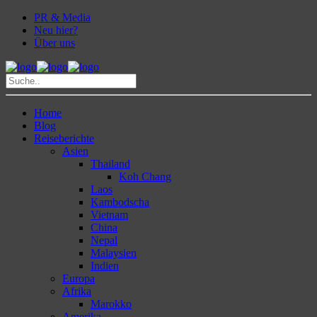
PR & Media
Neu hier?
Über uns
Home
Blog
Reiseberichte
Asien
Thailand
Koh Chang
Laos
Kambodscha
Vietnam
China
Nepal
Malaysien
Indien
Europa
Afrika
Marokko
Amerika