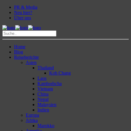
PR & Media
Neu hier?
Über uns
Home
Blog
Reiseberichte
Asien
Thailand
Koh Chang
Laos
Kambodscha
Vietnam
China
Nepal
Malaysien
Indien
Europa
Afrika
Marokko
Amerika