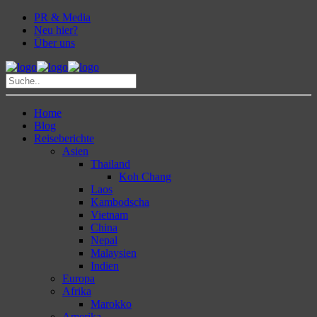
PR & Media
Neu hier?
Über uns
Home
Blog
Reiseberichte
Asien
Thailand
Koh Chang
Laos
Kambodscha
Vietnam
China
Nepal
Malaysien
Indien
Europa
Afrika
Marokko
Amerika