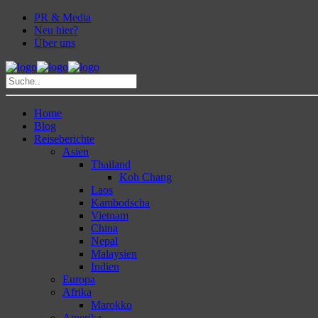
PR & Media
Neu hier?
Über uns
Home
Blog
Reiseberichte
Asien
Thailand
Koh Chang
Laos
Kambodscha
Vietnam
China
Nepal
Malaysien
Indien
Europa
Afrika
Marokko
Amerika