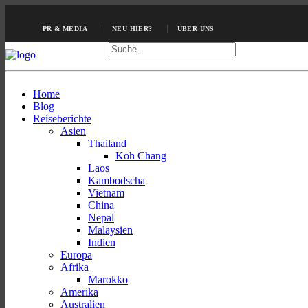
PR & MEDIA
NEU HIER?
ÜBER UNS
Home
Blog
Reiseberichte
Asien
Thailand
Koh Chang
Laos
Kambodscha
Vietnam
China
Nepal
Malaysien
Indien
Europa
Afrika
Marokko
Amerika
Australien