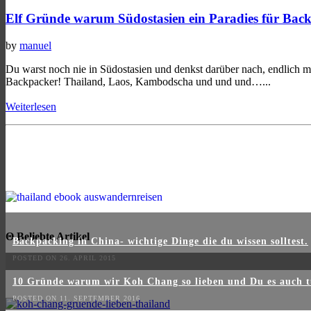
Elf Gründe warum Südostasien ein Paradies für Backp
by
manuel
Du warst noch nie in Südostasien und denkst darüber nach, endlich mal
Backpacker! Thailand, Laos, Kambodscha und und und…...
Weiterlesen
Θ Beliebte Artikel
Backpacking in China- wichtige Dinge die du wissen solltest.
POSTED ON 26. APRIL 2015
10 Gründe warum wir Koh Chang so lieben und Du es auch t
POSTED ON 11. SEPTEMBER 2016