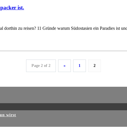
acker ist.
 dorthin zu reisen? 11 Gründe warum Südostasien ein Paradies ist und du
Page 2 of 2
«
1
2
un wirst