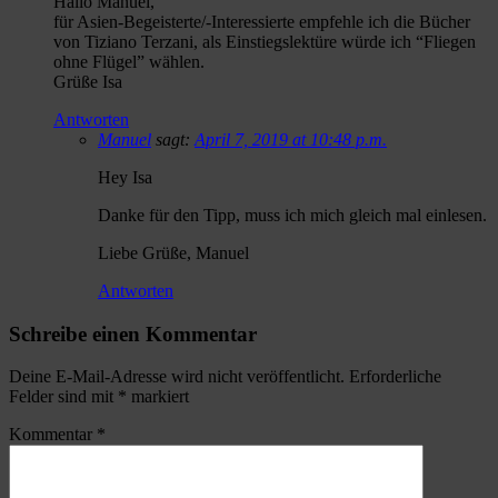
Hallo Manuel,
für Asien-Begeisterte/-Interessierte empfehle ich die Bücher
von Tiziano Terzani, als Einstiegslektüre würde ich “Fliegen
ohne Flügel” wählen.
Grüße Isa
Antworten
Manuel
sagt:
April 7, 2019 at 10:48 p.m.
Hey Isa
Danke für den Tipp, muss ich mich gleich mal einlesen.
Liebe Grüße, Manuel
Antworten
Schreibe einen Kommentar
Deine E-Mail-Adresse wird nicht veröffentlicht.
Erforderliche
Felder sind mit
*
markiert
Kommentar
*