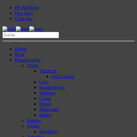
PR & Media
Neu hier?
Über uns
Home
Blog
Reiseberichte
Asien
Thailand
Koh Chang
Laos
Kambodscha
Vietnam
China
Nepal
Malaysien
Indien
Europa
Afrika
Marokko
Amerika