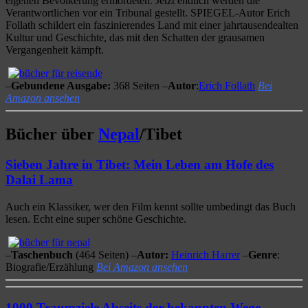
eigenen Bevölkerung ermordeten. Jetzt endlich werden die
Verantwortlichen vor ein Tribunal gestellt. SPIEGEL-Autor Erich
Follath schildert ein faszinierendes Land mit einer jahrtausendealten
Kultur und Geschichte, das mit den Schatten der grausamen
Vergangenheit kämpft.
–
Gebundene Ausgabe:
368 Seiten –
Autor
:
Erich Follath
Bei
Amazon ansehen
Bücher über
Nepal
/Tibet
Sieben Jahre in Tibet: Mein Leben am Hofe des
Dalai Lama
Auch ein Klassiker, wer den Film kennt sollte umbedingt das Buch
lesen. Echt eine super schöne Geschichte.
–
Taschenbuch
(464 Seiten) –
Autor:
Heinrich Harrer
–
Genre
:
Biografie/Erzählung
Bei Amazon ansehen
1000 Traumziele Abseits der bekannten Wege