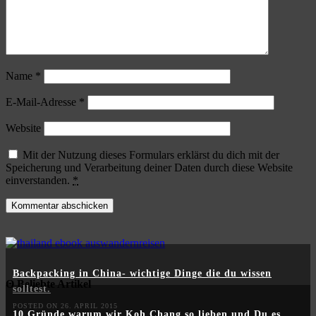
Name
*
E-Mail-Adresse
*
Website
Mit der Nutzung dieses Formulars erklärst du dich mit der
Speicherung und Verarbeitung deiner Daten durch diese Website
einverstanden.
*
Backpacking in China- wichtige Dinge die du wissen
Θ Beliebte Artikel
solltest.
POSTED ON 26. APRIL 2015
10 Gründe warum wir Koh Chang so lieben und Du es