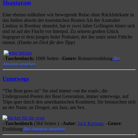
Shantaram
Eine ebenso tollkühne wie bewegende Reise ohne Rückfahrkarte in
das Indien abseits der touristischen Routen Als der Australier
Lindsay in Bombay strandet, hat er zwei Jahre Gefängnis hinter sich
und ist auf der Flucht vor Interpol. Zu seinem großen Glück
begegnet er dem jungen Inder Prabaker, der ihn unter seine Fittiche
nimmt.
(Danke an Dick für den Tipp)
–
Taschenbuch:
1088 Seiten –
Genre:
Roman/erzählung
Bei
Amazon ansehen
Unterwegs
“The Beat goes on” Sie sind immer «on the road», die
Underground-Poeten der Beat Generation, immer unterwegs, auf
Trips quer durch den amerikanischen Kontinent. Sie berauschen sich
an der Natur, an Drogen, am Jazz, am Sex.
–
Taschenbuch
(384 Seiten ) –
Autor
:
Jack Kerouac
–
Genre
:
Erzählung
Bei Amazon ansehen