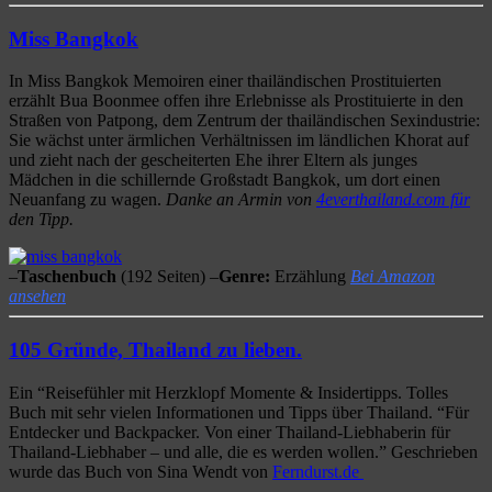
Miss Bangkok
In Miss Bangkok Memoiren einer thailändischen Prostituierten
erzählt Bua Boonmee offen ihre Erlebnisse als Prostituierte in den
Straßen von Patpong, dem Zentrum der thailändischen Sexindustrie:
Sie wächst unter ärmlichen Verhältnissen im ländlichen Khorat auf
und zieht nach der gescheiterten Ehe ihrer Eltern als junges
Mädchen in die schillernde Großstadt Bangkok, um dort einen
Neuanfang zu wagen.
Danke an Armin von
4everthailand.com für
den Tipp.
–
Taschenbuch
(192 Seiten) –
Genre:
Erzählung
Bei Amazon
ansehen
105 Gründe, Thailand zu lieben.
Ein “Reisefühler mit Herzklopf Momente & Insidertipps. Tolles
Buch mit sehr vielen Informationen und Tipps über Thailand. “Für
Entdecker und Backpacker. Von einer Thailand-Liebhaberin für
Thailand-Liebhaber – und alle, die es werden wollen.” Geschrieben
wurde das Buch von Sina Wendt von
Ferndurst.de