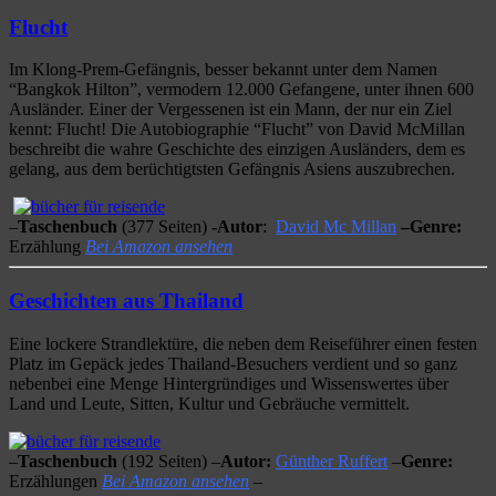
Flucht
Im Klong-Prem-Gefängnis, besser bekannt unter dem Namen
“Bangkok Hilton”, vermodern 12.000 Gefangene, unter ihnen 600
Ausländer. Einer der Vergessenen ist ein Mann, der nur ein Ziel
kennt: Flucht! Die Autobiographie “Flucht” von David McMillan
beschreibt die wahre Geschichte des einzigen Ausländers, dem es
gelang, aus dem berüchtigtsten Gefängnis Asiens auszubrechen.
–
Taschenbuch
(377 Seiten)
-Autor
:
David Mc Millan
–
Genre:
Erzählung
Bei Amazon ansehen
Geschichten aus Thailand
Eine lockere Strandlektüre, die neben dem Reiseführer einen festen
Platz im Gepäck jedes Thailand-Besuchers verdient und so ganz
nebenbei eine Menge Hintergründiges und Wissenswertes über
Land und Leute, Sitten, Kultur und Gebräuche vermittelt.
–
Taschenbuch
(192 Seiten) –
Autor:
Günther Ruffert
–
Genre:
Erzählungen
Bei Amazon ansehen
–