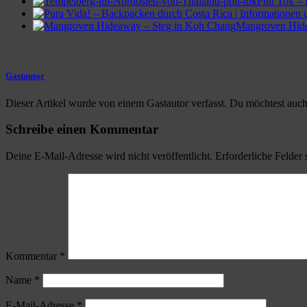
Phu Tok – 
Mangroven Hide
Gastautor
Dieser Artikel wurde von einem Gastautor verfasst. Du möchtest auch 
Schreibe einen Kommentar
Deine E-Mail-Adresse wird nicht veröffentlicht.
Erforderliche Felder 
Kommentar
*
Name
*
E-Mail-Adresse
*