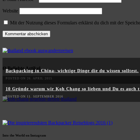
Website
Mit der Nutzung dieses Formulars erklärst du dich mit der Speic
Θ Beliebte Artikel
Backpacking in China- wichtige Dinge die du wissen solltest.
POSTED ON 26. APRIL 2015
10 Gründe warum wir Koh Chang so lieben und Du es auch t
POSTED ON 11. SEPTEMBER 2016
Into the World on Instagram