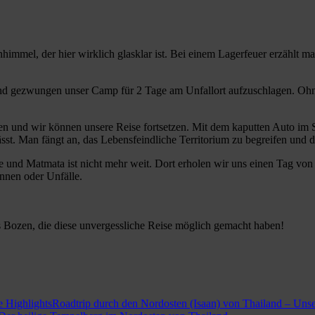
himmel, der hier wirklich glasklar ist. Bei einem Lagerfeuer erzählt ma
ind gezwungen unser Camp für 2 Tage am Unfallort aufzuschlagen. Ohne
en und wir können unsere Reise fortsetzen. Mit dem kaputten Auto im
t. Man fängt an, das Lebensfeindliche Territorium zu begreifen und de
e und Matmata ist nicht mehr weit. Dort erholen wir uns einen Tag v
nnen oder Unfälle.
 Bozen, die diese unvergessliche Reise möglich gemacht haben!
Roadtrip durch den Nordosten (Isaan) von Thailand – Unse