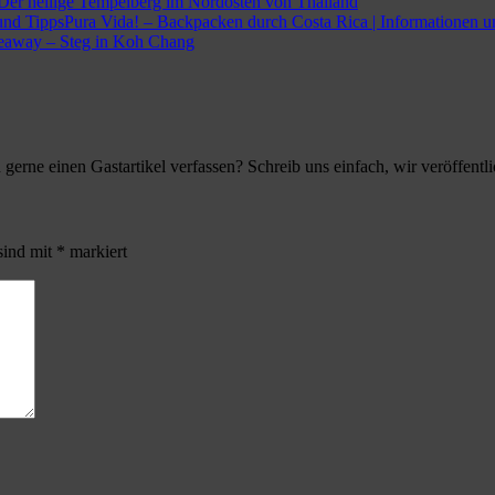
Der heilige Tempelberg im Nordosten von Thailand
Pura Vida! – Backpacken durch Costa Rica | Informationen u
away – Steg in Koh Chang
gerne einen Gastartikel verfassen? Schreib uns einfach, wir veröffentl
sind mit
*
markiert