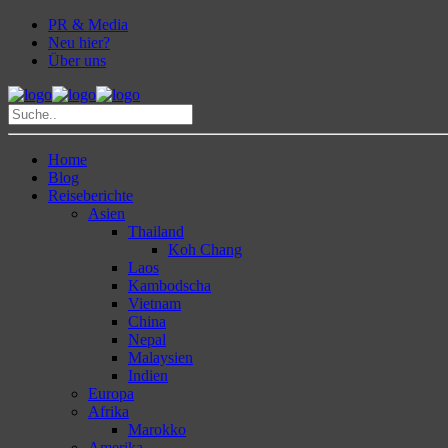
PR & Media
Neu hier?
Über uns
Home
Blog
Reiseberichte
Asien
Thailand
Koh Chang
Laos
Kambodscha
Vietnam
China
Nepal
Malaysien
Indien
Europa
Afrika
Marokko
Amerika