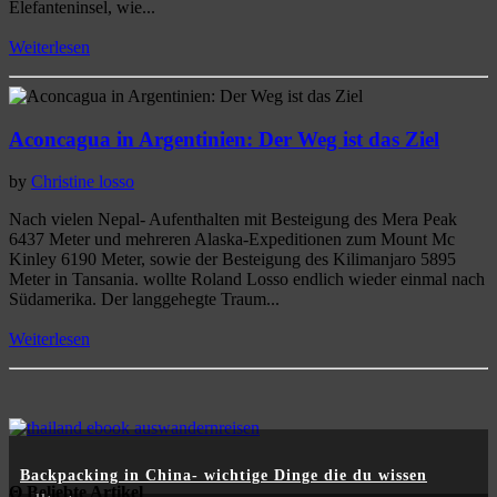
Elefanteninsel, wie...
Weiterlesen
Aconcagua in Argentinien: Der Weg ist das Ziel
by
Christine losso
Nach vielen Nepal- Aufenthalten mit Besteigung des Mera Peak
6437 Meter und mehreren Alaska-Expeditionen zum Mount Mc
Kinley 6190 Meter, sowie der Besteigung des Kilimanjaro 5895
Meter in Tansania. wollte Roland Losso endlich wieder einmal nach
Südamerika. Der langgehegte Traum...
Weiterlesen
Backpacking in China- wichtige Dinge die du wissen
Θ Beliebte Artikel