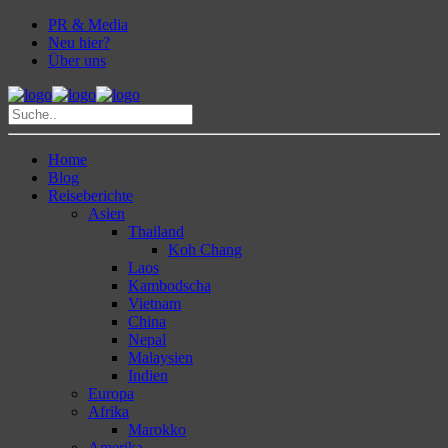
PR & Media
Neu hier?
Über uns
Home
Blog
Reiseberichte
Asien
Thailand
Koh Chang
Laos
Kambodscha
Vietnam
China
Nepal
Malaysien
Indien
Europa
Afrika
Marokko
Amerika