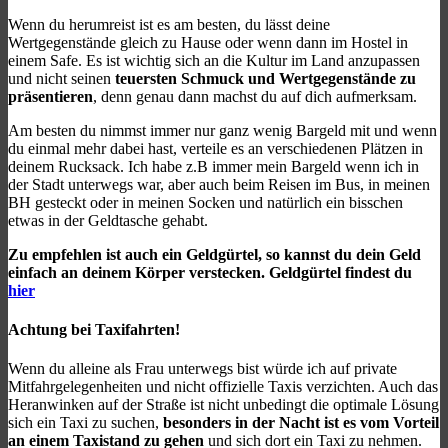
Wenn du herumreist ist es am besten, du lässt deine
Wertgegenstände gleich zu Hause oder wenn dann im Hostel in
einem Safe. Es ist wichtig sich an die Kultur im Land anzupassen
und nicht seinen
teuersten Schmuck und Wertgegenstände zu
präsentieren
, denn genau dann machst du auf dich aufmerksam.
Am besten du nimmst immer nur ganz wenig Bargeld mit und wenn
du einmal mehr dabei hast, verteile es an verschiedenen Plätzen in
deinem Rucksack. Ich habe z.B immer mein Bargeld wenn ich in
der Stadt unterwegs war, aber auch beim Reisen im Bus, in meinen
BH gesteckt oder in meinen Socken und natürlich ein bisschen
etwas in der Geldtasche gehabt.
Zu empfehlen ist auch ein Geldgürtel, so kannst du dein Geld
einfach an deinem Körper verstecken. Geldgürtel findest du
hier
Achtung bei Taxifahrten!
Wenn du alleine als Frau unterwegs bist würde ich auf private
Mitfahrgelegenheiten und nicht offizielle Taxis verzichten. Auch das
Heranwinken auf der Straße ist nicht unbedingt die optimale Lösung
sich ein Taxi zu suchen,
besonders in der Nacht ist es vom Vorteil
an einem Taxistand zu gehen
und sich dort ein Taxi zu nehmen.