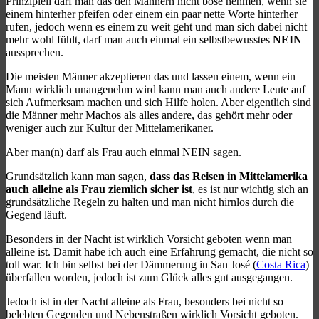
Prinzipiell darf man das den Männern nicht böse nehmen, wenn sie
einem hinterher pfeifen oder einem ein paar nette Worte hinterher
rufen, jedoch wenn es einem zu weit geht und man sich dabei nicht
mehr wohl fühlt, darf man auch einmal ein selbstbewusstes
NEIN
aussprechen.
Die meisten Männer akzeptieren das und lassen einem, wenn ein
Mann wirklich unangenehm wird kann man auch andere Leute auf
sich Aufmerksam machen und sich Hilfe holen. Aber eigentlich sind
die Männer mehr Machos als alles andere, das gehört mehr oder
weniger auch zur Kultur der Mittelamerikaner.
Aber man(n) darf als Frau auch einmal NEIN sagen.
Grundsätzlich kann man sagen,
dass das Reisen in Mittelamerika
auch alleine als Frau ziemlich sicher ist
, es ist nur wichtig sich an
grundsätzliche Regeln zu halten und man nicht hirnlos durch die
Gegend läuft.
Besonders in der Nacht ist wirklich Vorsicht geboten wenn man
alleine ist. Damit habe ich auch eine Erfahrung gemacht, die nicht so
toll war. Ich bin selbst bei der Dämmerung in San José (
Costa Rica
)
überfallen worden, jedoch ist zum Glück alles gut ausgegangen.
Jedoch ist in der Nacht alleine als Frau, besonders bei nicht so
belebten Gegenden und Nebenstraßen wirklich Vorsicht geboten.